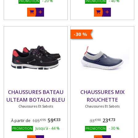
-
20
%
-
40
%
PROMOTION
PROMOTION
-30 %
CHAUSSURES BATEAU
CHAUSSURES MIX
ULTEAM BOTALO BLEU
ROUCHETTE
Chaussures Et Sabots
MARINE
Chaussures Et Sabots
€
33
€
73
59
23
€
95
€
90
À partir de
105
33
Jusqu'à
-
44
%
-
30
%
PROMOTION
PROMOTION