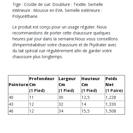
Tige : Croûte de cuir. Doublure : Textile. Semelle
intérieure : Mousse en EVA. Semelle extérieure :
Polyuréthane.
Le produit est conçu pour un usage régulier. Nous
recommandons de porter cette chaussure quelques
heures par jour dans la semaine.Nous vous conseillons
d’imperméabiliser votre chaussure et de l’hydrater avec
du lait spécial cuir régulièrement afin de garder votre
chaussure plus longtemps.
Profondeur
Largeur
Hauteur
Poids
Pointure
Cm
Cm
Cm
Net
(1 Pied)
(1 Pied)
(1 Pied)
(1 Paire)
40
11
30
12,5
1,228
43
12
32
14
1,330
46
12
34
15,5
1,508