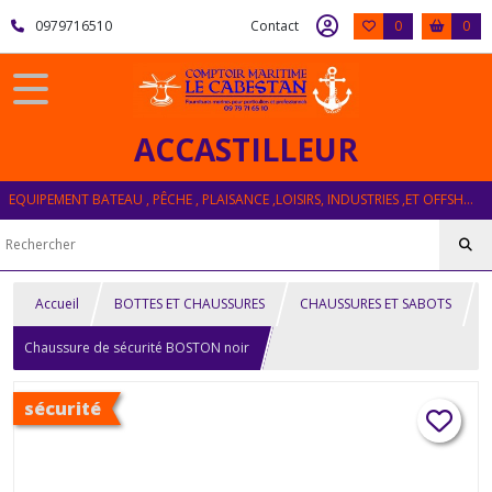
0979716510
Contact
0
0
ACCASTILLEUR
EQUIPEMENT BATEAU , PÊCHE , PLAISANCE ,LOISIRS, INDUSTRIES ,ET OFFSHORE
Accueil
BOTTES ET CHAUSSURES
CHAUSSURES ET SABOTS
Chaussure de sécurité BOSTON noir
sécurité