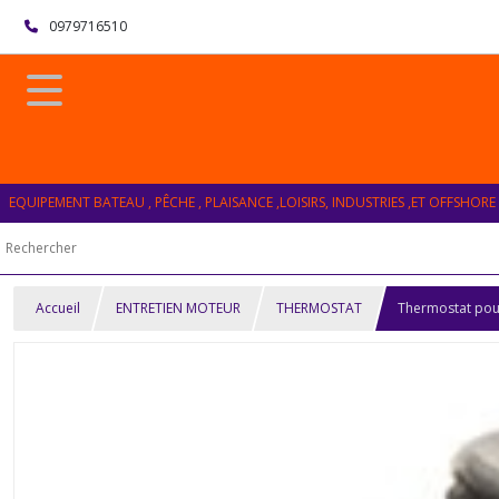
0979716510
EQUIPEMENT BATEAU , PÊCHE , PLAISANCE ,LOISIRS, INDUSTRIES ,ET OFFSHORE
Accueil
ENTRETIEN MOTEUR
THERMOSTAT
Thermostat po