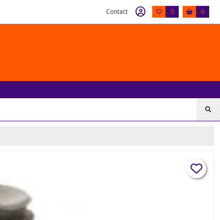
Contact
0
0