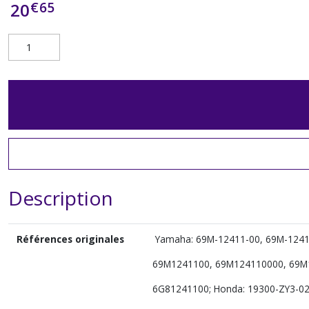
€
65
20
Description
Références originales
Yamaha: 69M-12411-00, 69M-12411
69M1241100, 69M124110000, 69M1
6G81241100; Honda: 19300-ZY3-02