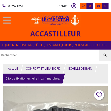
0979716510
Contact
0
0
ACCASTILLEUR
EQUIPEMENT BATEAU , PÊCHE , PLAISANCE ,LOISIRS, INDUSTRIES ,ET OFFSHORE
Accueil
CONFORT ET VIE A BORD
ECHELLE DE BAIN
Clip de fixation échelle inox 4 marches.