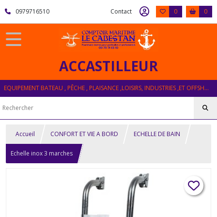
0979716510
Contact
0
0
ACCASTILLEUR
EQUIPEMENT BATEAU , PÊCHE , PLAISANCE ,LOISIRS, INDUSTRIES ,ET OFFSHORE
Accueil
CONFORT ET VIE A BORD
ECHELLE DE BAIN
Echelle inox 3 marches