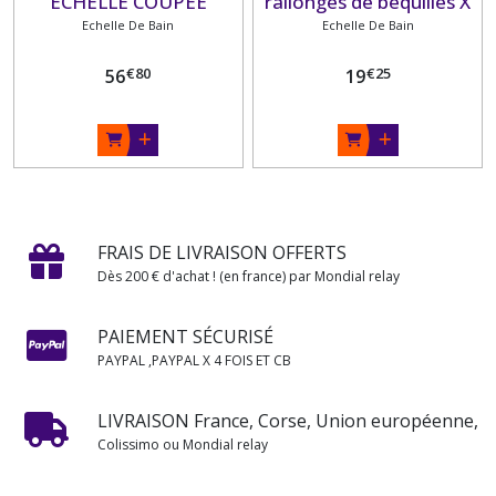
ECHELLE COUPEE
rallonges de béquilles X
Echelle De Bain
Echelle De Bain
2.
€
80
€
25
56
19
FRAIS DE LIVRAISON OFFERTS
Dès 200 € d'achat ! (en france) par Mondial relay
PAIEMENT SÉCURISÉ
PAYPAL ,PAYPAL X 4 FOIS ET CB
LIVRAISON France, Corse, Union européenne,
Colissimo ou Mondial relay