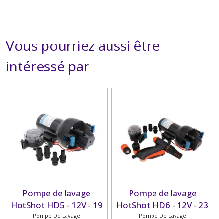
Vous pourriez aussi être
intéressé par
Pompe de lavage
Pompe de lavage
HotShot HD5 - 12V - 19
HotShot HD6 - 12V - 23
L/min 4.8 bar JABSCO
Pompe De Lavage
L/min 4.8 bar JABSCO
Pompe De Lavage