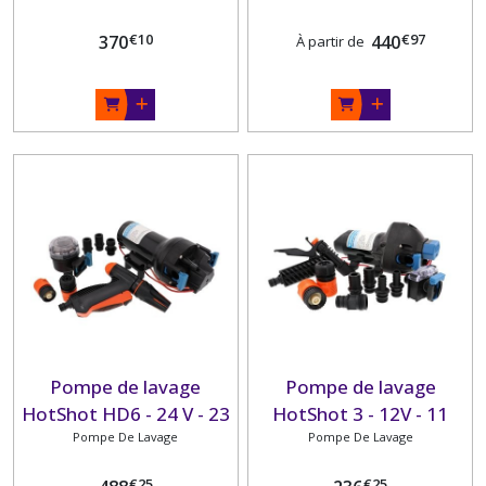
€
10
€
97
370
440
À partir de
Pompe de lavage
Pompe de lavage
HotShot HD6 - 24 V - 23
HotShot 3 - 12V - 11
L/min 4.8 bar JABSCO
Pompe De Lavage
L/min 3.4 bar JABSCO
Pompe De Lavage
€
25
€
25