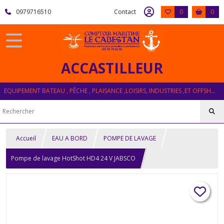
0979716510
Contact
0
0
ACCASTILLEUR
EQUIPEMENT BATEAU , PÊCHE , PLAISANCE ,LOISIRS, INDUSTRIES ,ET OFFSHORE
Accueil
EAU A BORD
POMPE DE LAVAGE
Pompe de lavage HotShot HD4 24 V JABSCO