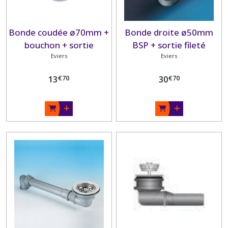
Bonde coudée ø70mm +
Bonde droite ø50mm
bouchon + sortie
BSP + sortie fileté
ø25mm
Eviers
ø90mm
Eviers
€
70
€
70
13
30