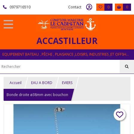
0979716510
Contact
0
0
ACCASTILLEUR
EQUIPEMENT BATEAU , PÊCHE , PLAISANCE ,LOISIRS, INDUSTRIES ,ET OFFSHORE
Accueil
EAU A BORD
EVIERS
Bonde droite ø38mm avec bouchon