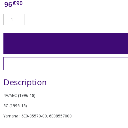
€
90
96
Description
4A/M/C (1996-18)
5C (1996-15)
Yamaha : 6E0-85570-00, 6E08557000.