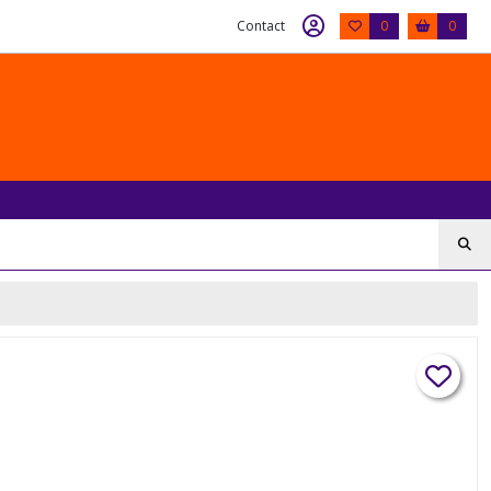
Contact
0
0