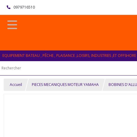
0979716510
EQUIPEMENT BATEAU , PÊCHE , PLAISANCE ,LOISIRS, INDUSTRIES ,ET OFFSHORE
Accueil
PIECES MECANIQUES MOTEUR YAMAHA
BOBINES D'ALL