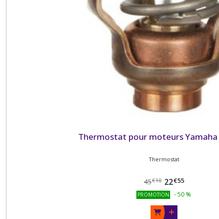
Thermostat pour moteurs Yamaha -
Thermostat
€
55
22
€
10
45
-
50
%
PROMOTION