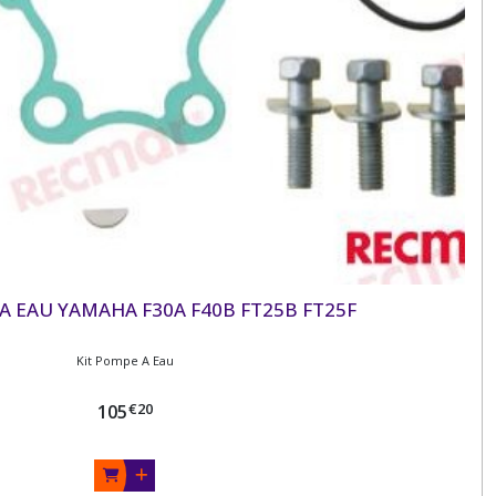
A EAU YAMAHA F30A F40B FT25B FT25F
Kit Pompe A Eau
€
20
105