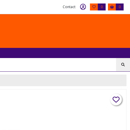
Contact
0
0