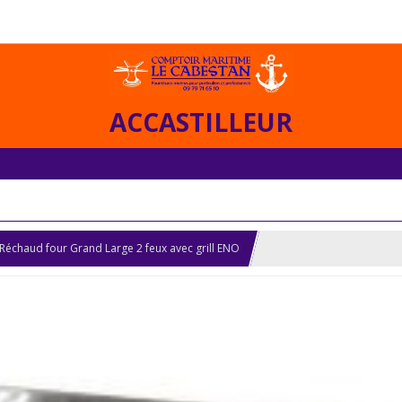
ACCASTILLEUR
Réchaud four Grand Large 2 feux avec grill ENO