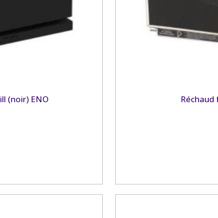
ll (noir) ENO
Réchaud f