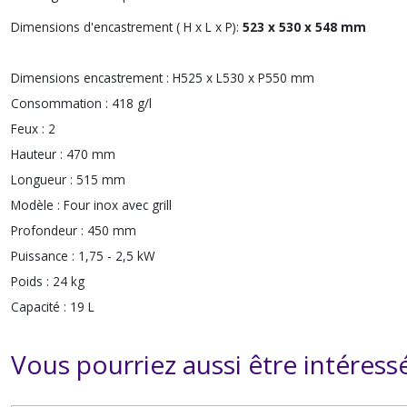
Dimensions d'encastrement ( H x L x P):
523 x 530 x 548 mm
Dimensions encastrement :
H525 x L530 x P550 mm
Consommation :
418 g/l
Feux :
2
Hauteur :
470 mm
Longueur :
515 mm
Modèle :
Four inox avec grill
Profondeur :
450 mm
Puissance :
1,75 - 2,5 kW
Poids :
24 kg
Capacité :
19 L
Vous pourriez aussi être intéress