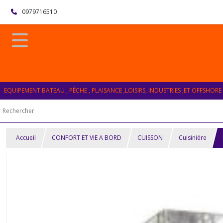
0979716510
EQUIPEMENT BATEAU , PÊCHE , PLAISANCE ,LOISIRS, INDUSTRIES ,ET OFFSHORE
Accueil
CONFORT ET VIE A BORD
CUISSON
Cuisiniére