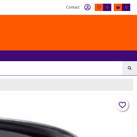
Contact
0
0