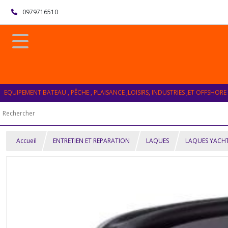
0979716510
EQUIPEMENT BATEAU , PÊCHE , PLAISANCE ,LOISIRS, INDUSTRIES ,ET OFFSHORE
Accueil
ENTRETIEN ET REPARATION
LAQUES
LAQUES YACH