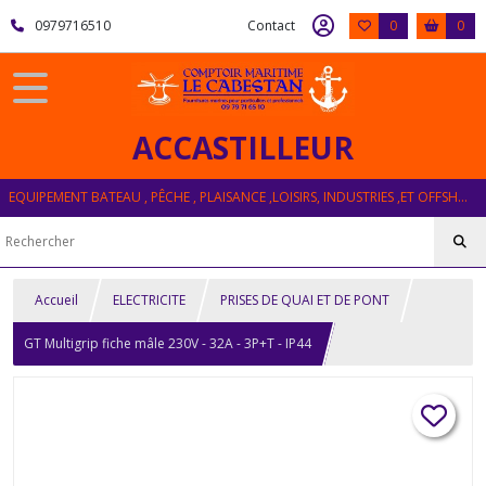
0979716510
Contact
0
0
ACCASTILLEUR
EQUIPEMENT BATEAU , PÊCHE , PLAISANCE ,LOISIRS, INDUSTRIES ,ET OFFSHORE
Accueil
ELECTRICITE
PRISES DE QUAI ET DE PONT
GT Multigrip fiche mâle 230V - 32A - 3P+T - IP44