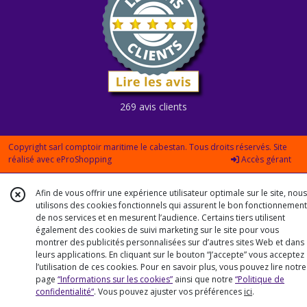
269 avis clients
Copyright sarl comptoir maritime le cabestan. Tous droits réservés. Site
réalisé avec
eProShopping
Accès gérant
Afin de vous offrir une expérience utilisateur optimale sur le site, nous
utilisons des cookies fonctionnels qui assurent le bon fonctionnement
de nos services et en mesurent l’audience. Certains tiers utilisent
également des cookies de suivi marketing sur le site pour vous
montrer des publicités personnalisées sur d’autres sites Web et dans
leurs applications. En cliquant sur le bouton “J’accepte” vous acceptez
l’utilisation de ces cookies. Pour en savoir plus, vous pouvez lire notre
page
“Informations sur les cookies”
ainsi que notre
“Politique de
confidentialité“
. Vous pouvez ajuster vos préférences
ici
.