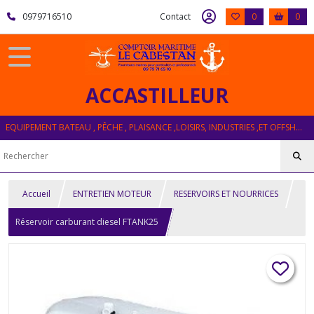
0979716510
Contact
0
0
ACCASTILLEUR
EQUIPEMENT BATEAU , PÊCHE , PLAISANCE ,LOISIRS, INDUSTRIES ,ET OFFSHORE
Accueil
ENTRETIEN MOTEUR
RESERVOIRS ET NOURRICES
Réservoir carburant diesel FTANK25