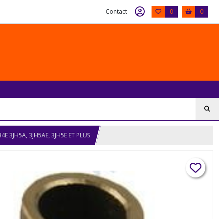
Contact
0
0
 3JH5A, 3JH5AE, 3JH5E ET PLUS