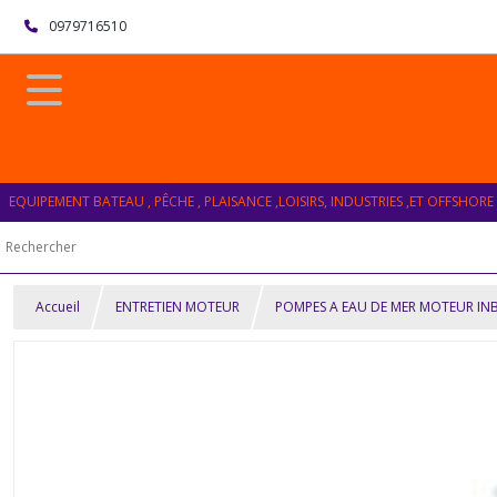
0979716510
EQUIPEMENT BATEAU , PÊCHE , PLAISANCE ,LOISIRS, INDUSTRIES ,ET OFFSHORE
Accueil
ENTRETIEN MOTEUR
POMPES A EAU DE MER MOTEUR I