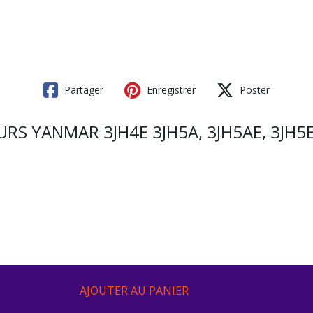
Partager
Enregistrer
Poster
S YANMAR 3JH4E 3JH5A, 3JH5AE, 3JH5E
AJOUTER AU PANIER