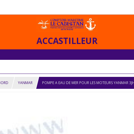
ACCASTILLEUR
NBORD
YANMAR
POMPE A EAU DE MER POUR LES MOTEURS YANMAR 3JH4E