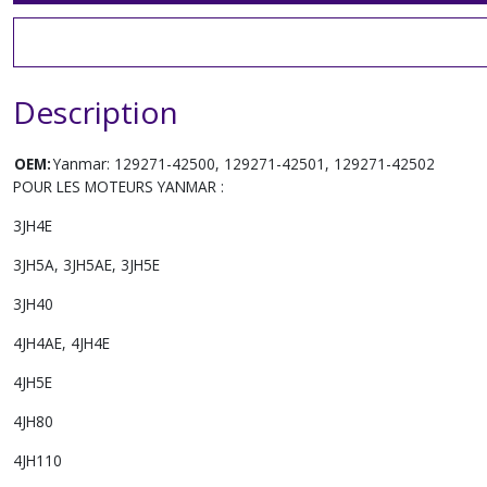
Description
OEM:
Yanmar: 129271-42500, 129271-42501, 129271-42502
POUR LES MOTEURS YANMAR :
3JH4E
3JH5A, 3JH5AE, 3JH5E
3JH40
4JH4AE, 4JH4E
4JH5E
4JH80
4JH110