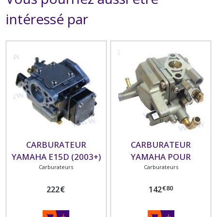
intéressé par
CARBURATEUR
CARBURATEUR
YAMAHA E15D (2003+)
YAMAHA POUR
Carburateurs
MOTEURS YAMAHA F2.5
Carburateurs
(2003+)
€
80
222
€
142