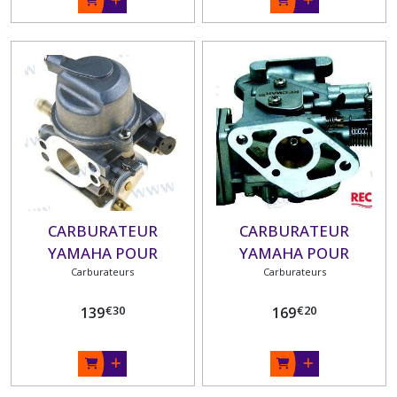
CARBURATEUR
CARBURATEUR
YAMAHA POUR
YAMAHA POUR
MOTEURS YAMAHA F4
Carburateurs
MOTEURS YAMAHA
Carburateurs
(1998-05)
€
30
€
20
139
169