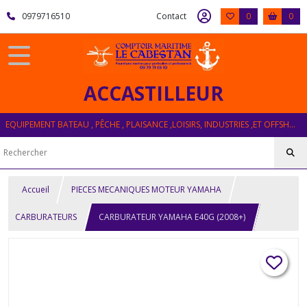
0979716510
Contact
0
0
ACCASTILLEUR
EQUIPEMENT BATEAU , PÊCHE , PLAISANCE ,LOISIRS, INDUSTRIES ,ET OFFSHORE
Accueil
PIECES MECANIQUES MOTEUR YAMAHA
CARBURATEURS
CARBURATEUR YAMAHA E40G (2008+)