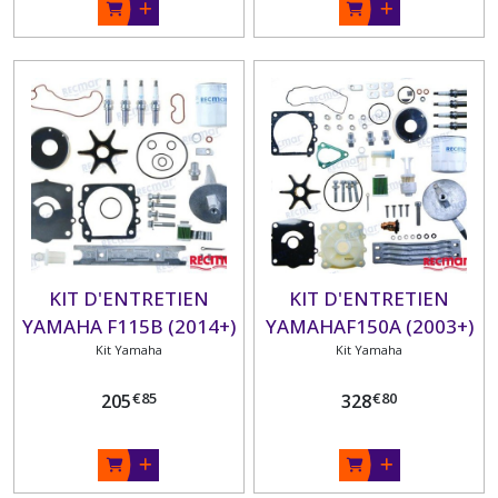
KIT D'ENTRETIEN
KIT D'ENTRETIEN
YAMAHA F115B (2014+)
YAMAHAF150A (2003+)
F130A (2015+)
Kit Yamaha
F150B (2012+) F150D
Kit Yamaha
(2015+) F150F (2015+)
€
85
€
80
205
328
ROTATION RÉGULIÈRE