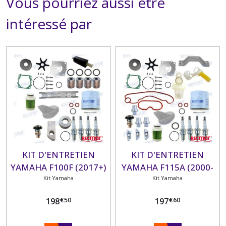
Vous pourriez aussi être
intéressé par
KIT D'ENTRETIEN
KIT D'ENTRETIEN
YAMAHA F100F (2017+)
YAMAHA F115A (2000-
Kit Yamaha
Kit Yamaha
15)
€
50
€
60
198
197