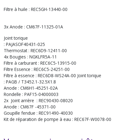
Filtre à huile : REC5GH-13440-00
3x Anode : CM67F-11325-01A
Joint torique
: PAJASOF40431-025
Thermostat : REC6D9-12411-00
4x Bougies : NGKLFR5A-11
Filtre à carburant : REC6C5-13915-00
Filtre Essence : REC6C5-24251-00
Filtre à essence : REC6D8-WS24A-00 Joint torique
: PAGB / T3452.1-32.5X1.8
Anode : CM6H1-45251-02A
Rondelle : PAF15-04000003
2x Joint arrière : REC90430-08020
Anode : CM67F -45371-00
Goupille fendue : REC91490-40030
Kit de réparation de pompe à eau : REC67F-W0078-00