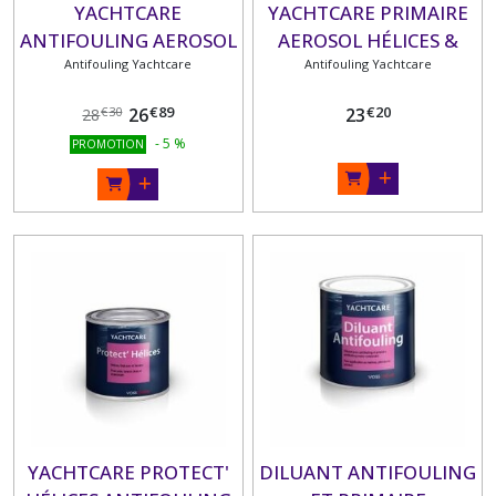
YACHTCARE
YACHTCARE PRIMAIRE
ANTIFOULING AEROSOL
AEROSOL HÉLICES &
HÉLICES & EMBASES
Antifouling Yachtcare
Antifouling Yachtcare
EMBASES
€
89
€
20
26
23
€
30
28
-
5
%
PROMOTION
YACHTCARE PROTECT'
DILUANT ANTIFOULING