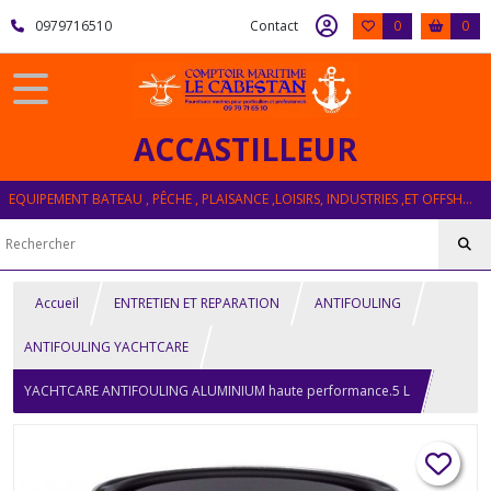
0979716510
Contact
0
0
ACCASTILLEUR
EQUIPEMENT BATEAU , PÊCHE , PLAISANCE ,LOISIRS, INDUSTRIES ,ET OFFSHORE
Accueil
ENTRETIEN ET REPARATION
ANTIFOULING
ANTIFOULING YACHTCARE
YACHTCARE ANTIFOULING ALUMINIUM haute performance.5 L