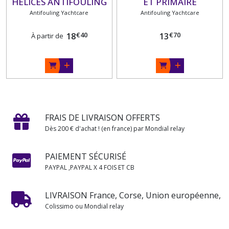
HÉLICES ANTIFOULING
ET PRIMAIRE
Antifouling Yachtcare
ANTIFOULING MONO-
Antifouling Yachtcare
COMPOSANT 750 ML
€
40
€
70
18
13
À partir de
FRAIS DE LIVRAISON OFFERTS
Dès 200 € d'achat ! (en france) par Mondial relay
PAIEMENT SÉCURISÉ
PAYPAL ,PAYPAL X 4 FOIS ET CB
LIVRAISON France, Corse, Union européenne,
Colissimo ou Mondial relay