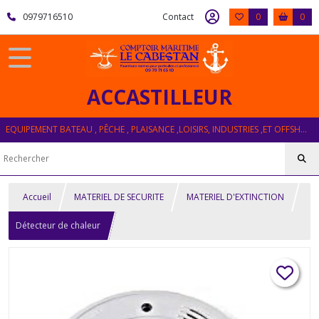
0979716510
Contact
0
0
ACCASTILLEUR
EQUIPEMENT BATEAU , PÊCHE , PLAISANCE ,LOISIRS, INDUSTRIES ,ET OFFSHORE
Accueil
MATERIEL DE SECURITE
MATERIEL D'EXTINCTION
Détecteur de chaleur