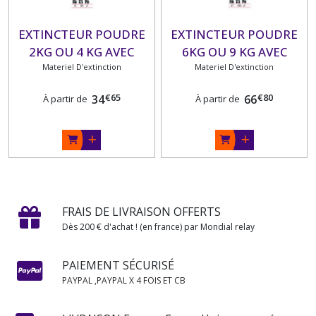
EXTINCTEUR POUDRE
EXTINCTEUR POUDRE
2KG OU 4 KG AVEC
6KG OU 9 KG AVEC
Materiel D'extinction
MANO
MANOMETRE
Materiel D'extinction
€
65
€
80
34
66
À partir de
À partir de
FRAIS DE LIVRAISON OFFERTS
Dès 200 € d'achat ! (en france) par Mondial relay
PAIEMENT SÉCURISÉ
PAYPAL ,PAYPAL X 4 FOIS ET CB