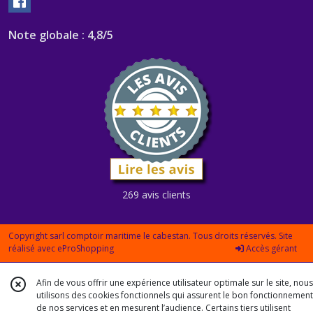
Note globale : 4,8/5
269 avis clients
Copyright sarl comptoir maritime le cabestan. Tous droits réservés. Site
réalisé avec
eProShopping
Accès gérant
Afin de vous offrir une expérience utilisateur optimale sur le site, nous
utilisons des cookies fonctionnels qui assurent le bon fonctionnement
de nos services et en mesurent l’audience. Certains tiers utilisent