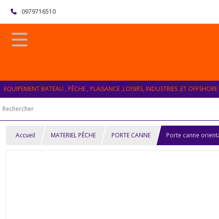
0979716510
EQUIPEMENT BATEAU , PÊCHE , PLAISANCE ,LOISIRS, INDUSTRIES ,ET OFFSHORE
Accueil
MATERIEL PÊCHE
PORTE CANNE
Porte canne orien