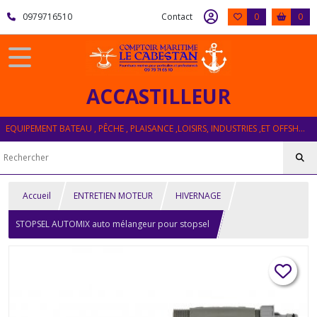
0979716510
Contact
0
0
ACCASTILLEUR
EQUIPEMENT BATEAU , PÊCHE , PLAISANCE ,LOISIRS, INDUSTRIES ,ET OFFSHORE
Accueil
ENTRETIEN MOTEUR
HIVERNAGE
STOPSEL AUTOMIX auto mélangeur pour stopsel