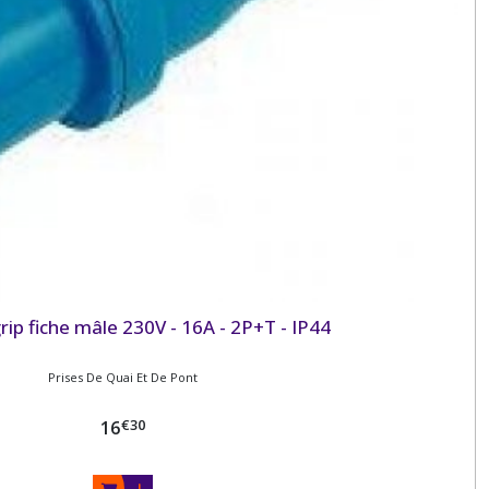
rip fiche mâle 230V - 16A - 2P+T - IP44
Prises De Quai Et De Pont
€
30
16