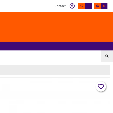
Contact
0
0