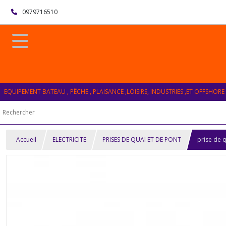
0979716510
EQUIPEMENT BATEAU , PÊCHE , PLAISANCE ,LOISIRS, INDUSTRIES ,ET OFFSHORE
Accueil
ELECTRICITE
PRISES DE QUAI ET DE PONT
prise de 