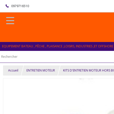
0979716510
EQUIPEMENT BATEAU , PÊCHE , PLAISANCE ,LOISIRS, INDUSTRIES ,ET OFFSHORE
Accueil
ENTRETIEN MOTEUR
KITS D'ENTRETIEN MOTEUR HORS 