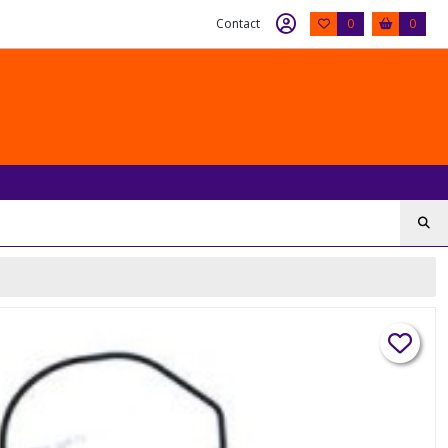
Contact
0
0