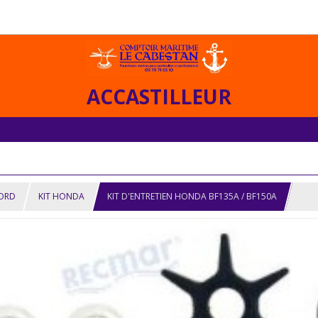
ACCASTILLEUR
BORD
KIT HONDA
KIT D'ENTRETIEN HONDA BF135A / BF150A