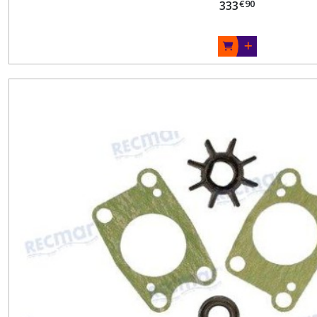
€
90
333