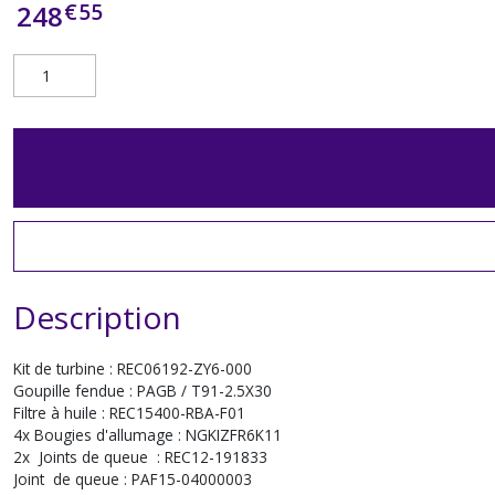
€
55
248
Description
Kit de turbine : REC06192-ZY6-000
Goupille fendue : PAGB / T91-2.5X30
Filtre à huile : REC15400-RBA-F01
4x Bougies d'allumage : NGKIZFR6K11
2x Joints de queue : REC12-191833
Joint de queue : PAF15-04000003