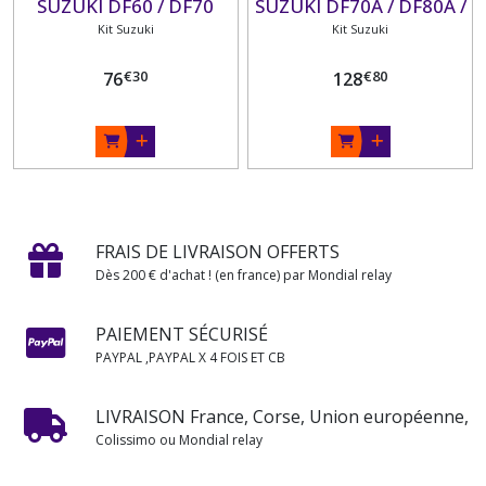
SUZUKI DF60 / DF70
SUZUKI DF70A / DF80A /
(1997-07)
Kit Suzuki
DF90A
Kit Suzuki
€
30
€
80
76
128
FRAIS DE LIVRAISON OFFERTS
Dès 200 € d'achat ! (en france) par Mondial relay
PAIEMENT SÉCURISÉ
PAYPAL ,PAYPAL X 4 FOIS ET CB
LIVRAISON France, Corse, Union européenne,
Colissimo ou Mondial relay