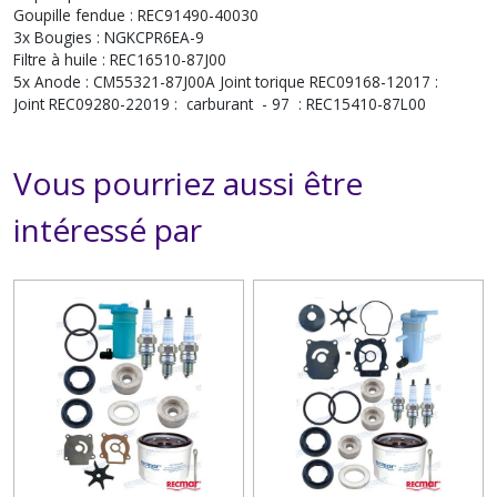
Goupille fendue : REC91490-40030
3x Bougies : NGKCPR6EA-9
Filtre à huile : REC16510-87J00
5x Anode : CM55321-87J00A Joint torique REC09168-12017 :
Joint REC09280-22019 : carburant - 97 : REC15410-87L00
Vous pourriez aussi être
intéressé par