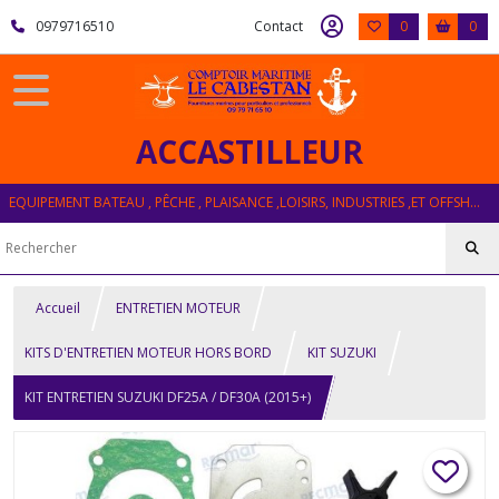
0979716510
Contact
0
0
ACCASTILLEUR
EQUIPEMENT BATEAU , PÊCHE , PLAISANCE ,LOISIRS, INDUSTRIES ,ET OFFSHORE
Accueil
ENTRETIEN MOTEUR
KITS D'ENTRETIEN MOTEUR HORS BORD
KIT SUZUKI
KIT ENTRETIEN SUZUKI DF25A / DF30A (2015+)