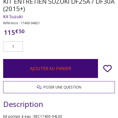
KIT ENTRETIEN SUZUKI DF25A / DF30A
(2015+)
Kit Suzuki
Référence :
17400-94821
€
50
115
AJOUTER AU PANIER
POSER UNE QUESTION
Description
Kit pompe à eau : REC17400-94L00