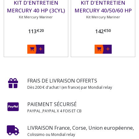
KIT D'ENTRETIEN
KIT D'ENTRETIEN
MERCURY 40 HP (3CYL)
MERCURY 40/50/60 HP
Kit Mercury Mariner
EFI 4 TEMPS
(4CYL) EFI 4 TEMPS
Kit Mercury Mariner
€
20
€
50
113
142
FRAIS DE LIVRAISON OFFERTS
Dès 200 € d'achat ! (en france) par Mondial relay
PAIEMENT SÉCURISÉ
PAYPAL ,PAYPAL X 4 FOIS ET CB
LIVRAISON France, Corse, Union européenne,
Colissimo ou Mondial relay