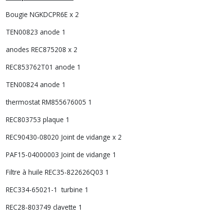
Bougie NGKDCPR6E x 2
TEN00823 anode 1
anodes REC875208 x 2
REC853762T01 anode 1
TEN00824 anode 1
thermostat RM855676005 1
REC803753 plaque 1
REC90430-08020 Joint de vidange x 2
PAF15-04000003 Joint de vidange 1
Filtre à huile REC35-822626Q03 1
REC334-65021-1 turbine 1
REC28-803749 clavette 1