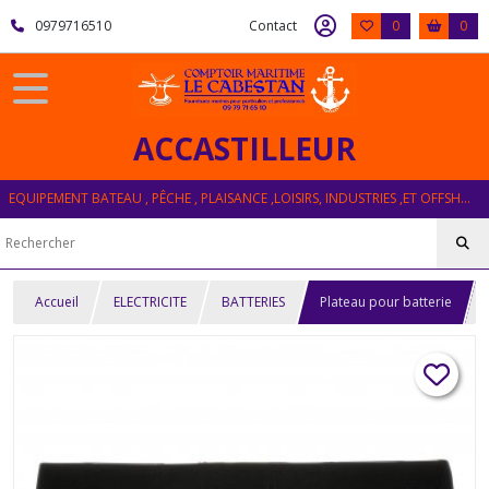
0979716510
Contact
0
0
ACCASTILLEUR
EQUIPEMENT BATEAU , PÊCHE , PLAISANCE ,LOISIRS, INDUSTRIES ,ET OFFSHORE
Accueil
ELECTRICITE
BATTERIES
Plateau pour batterie