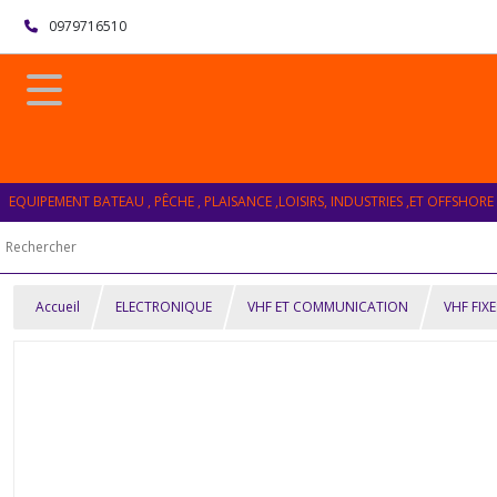
0979716510
EQUIPEMENT BATEAU , PÊCHE , PLAISANCE ,LOISIRS, INDUSTRIES ,ET OFFSHORE
Accueil
ELECTRONIQUE
VHF ET COMMUNICATION
VHF FIXE