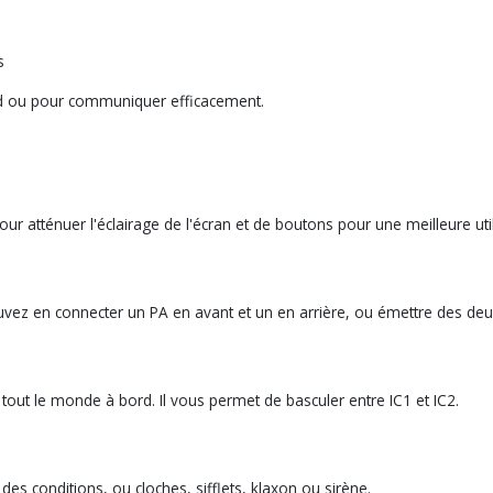
s
ard ou pour communiquer efficacement.
r atténuer l'éclairage de l'écran et de boutons pour une meilleure util
uvez en connecter un PA en avant et un en arrière, ou émettre des de
out le monde à bord. Il vous permet de basculer entre IC1 et IC2.
es conditions, ou cloches, sifflets, klaxon ou sirène.