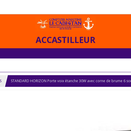
ACCASTILLEUR
S
STANDARD HORIZON Porte voix étanche 30W avec corne de brume 6 so