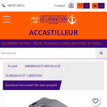
0979716510
Contact
0
0
ACCASTILLEUR
EQUIPEMENT BATEAU , PÊCHE , PLAISANCE ,LOISIRS, INDUSTRIES ,ET OFFSHORE
Accueil
AMARRAGE ET MOUILLAGE
GUINDEAUX ET CABESTANS
Guindeau horizontal Obi avec poupée