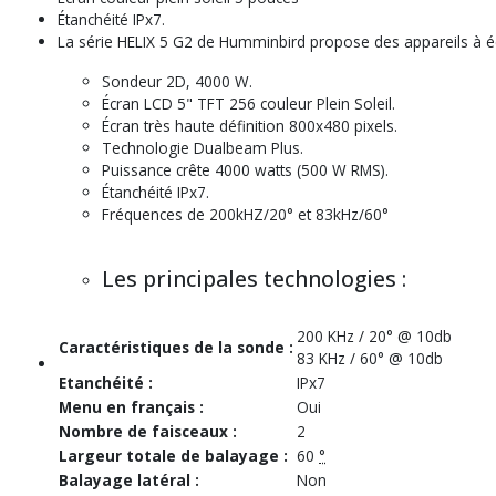
Étanchéité
IPx7
.
La série HELIX 5 G2 de Humminbird propose des appareils à é
Sondeur 2D, 4000 W.
Écran LCD 5"
TFT
256 couleur Plein Soleil.
Écran très haute définition 800x480 pixels.
Technologie Dualbeam Plus.
Puissance crête 4000 watts (500 W RMS).
Étanchéité
IPx7
.
Fréquences de 200kHZ/20° et 83kHz/60°
Les principales technologies :
200 KHz / 20° @ 10db
Caractéristiques de la sonde :
83 KHz / 60° @ 10db
Etanchéité :
IPx7
Menu en français :
Oui
Nombre de faisceaux :
2
Largeur totale de balayage :
60
°
Balayage latéral :
Non