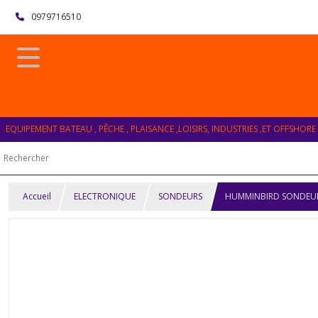
0979716510
EQUIPEMENT BATEAU , PÊCHE , PLAISANCE ,LOISIRS, INDUSTRIES ,ET OFFSHORE
Accueil
ELECTRONIQUE
SONDEURS
HUMMINBIRD SONDEUR H