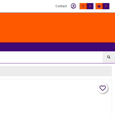
Contact
0
0