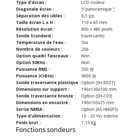
Type d'écran :
LCD couleur
Diagonale écran :
5"panoramique
"
Séparation des cibles :
6,5
cm
Taille écran L x H :
110 x 65 mm
Résolution écran :
800 x 480 pixels
Sonde Standard :
traversante)
Température de l’eau :
Oui
Nombre de couleurs :
256
Option quadri faisceaux :
Non
Option 50KHz :
Non
Puissance RMS :
500
W
Puissance (Crête) :
4000
W
Sonde traversante plastique :
Option (SH-B03T)
Dimensions sur support :
190x130x100 mm
Sonde traversante bronze :
Option (SH-C03)
Dimensions en encastré :
190x105x25 mm
Sortie NMEA :
Option (AS-HHGPS)
Type d'alimentation :
10 - 20 Vcc externe
Poids brut :
1,15
Kg
Fonctions sondeurs