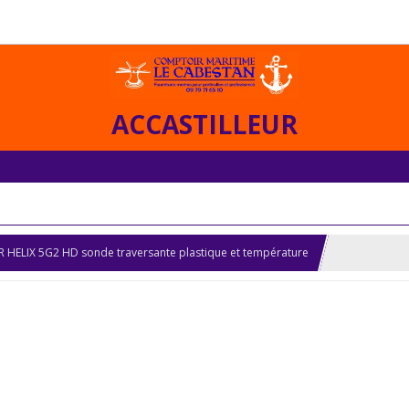
ACCASTILLEUR
ELIX 5G2 HD sonde traversante plastique et température