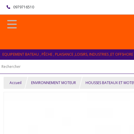
0979716510
EQUIPEMENT BATEAU , PÊCHE , PLAISANCE ,LOISIRS, INDUSTRIES ,ET OFFSHORE
Accueil
ENVIRONNEMENT MOTEUR
HOUSSES BATEAUX ET MOTE