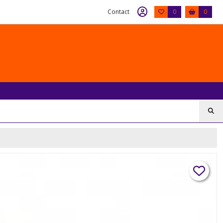
Contact
0
0