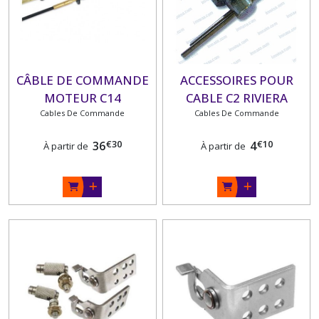
CÂBLE DE COMMANDE
ACCESSOIRES POUR
MOTEUR C14
CABLE C2 RIVIERA
ULTRAFLEX , RIVIERA
Cables De Commande
Cables De Commande
OU MAXFLEX
€
30
€
10
36
4
À partir de
À partir de