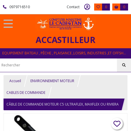
0979716510
Contact
0
0
ACCASTILLEUR
EQUIPEMENT BATEAU , PÊCHE , PLAISANCE ,LOISIRS, INDUSTRIES ,ET OFFSHORE
Accueil
ENVIRONNEMENT MOTEUR
CABLES DE COMMANDE
CÂBLE DE COMMANDE MOTEUR C5 ULTRAFLEX, MAXFLEX OU RIVIERA