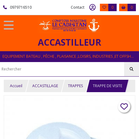
0979716510
Contact
0
0
ACCASTILLEUR
EQUIPEMENT BATEAU , PÊCHE , PLAISANCE ,LOISIRS, INDUSTRIES ,ET OFFSHORE
Accueil
ACCASTILLAGE
TRAPPES
TRAPPE DE VISITE