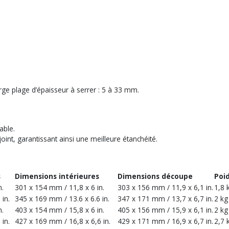
rge plage d’épaisseur à serrer : 5 à 33 mm.
able.
oint, garantissant ainsi une meilleure étanchéité.
s
Dimensions intérieures
Dimensions découpe
Poi
n.
301 x 154 mm / 11,8 x 6 in.
303 x 156 mm / 11,9 x 6,1 in.
1,8 
in.
345 x 169 mm / 13.6 x 6.6 in.
347 x 171 mm / 13,7 x 6,7 in.
2 kg
n.
403 x 154 mm / 15,8 x 6 in.
405 x 156 mm / 15,9 x 6,1 in.
2 kg
in.
427 x 169 mm / 16,8 x 6,6 in.
429 x 171 mm / 16,9 x 6,7 in.
2,7 