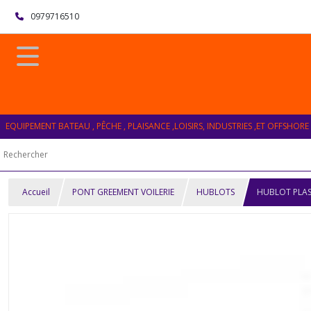
0979716510
EQUIPEMENT BATEAU , PÊCHE , PLAISANCE ,LOISIRS, INDUSTRIES ,ET OFFSHORE
Accueil
PONT GREEMENT VOILERIE
HUBLOTS
HUBLOT PLA