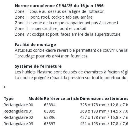
Norme européenne CE 94/25 du 16 juin 1996
:
Zone I : coque au-dessus de la ligne de flottaison
Zone II : pont, roof, cockpit, tableau arrière
Zone IIb : zone de la coque n’appartenant pas à la zone I
Zone III : superstructure, pont et cockpit
Zone IV : cockpit et pont, faces arrière de la superstructure.
Facilité de montage
Astucieux contre-cadre réversible permettant de couvrir une la
Taraudage pour Vis øM4 (non fournies).
Système de fermeture
Les hublots Plastimo sont équipés de charnières à friction régl
La double poignée répartit la pression sur tout le pourtour du j
*
Type
Modèle
Référence article
Dimensions extérieure
Rectangulaire
00
63894
325 x 178 mm / 12,8 x 7 i
Rectangulaire
01
63895
369 x 193 mm / 14,5 x 7,6 
Rectangulaire
02
63896
427 x 178 mm / 16,8 x 7 i
Rectangulaire
03
63897
451 x 193 mm / 17,8 x 7,6 