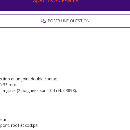
AJOUTER AU PANIER
POSER UNE QUESTION
tion et un joint double contact.
 à 33 mm.
e la glace (2 poignées sur T.04 réf. 63898).
ieur
pont, roof et cockpit