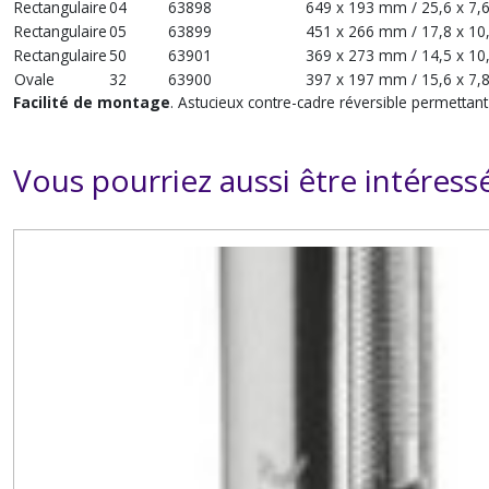
Rectangulaire
04
63898
649 x 193 mm / 25,6 x 7,6 
Rectangulaire
05
63899
451 x 266 mm / 17,8 x 10,
Rectangulaire
50
63901
369 x 273 mm / 14,5 x 10,
Ovale
32
63900
397 x 197 mm / 15,6 x 7,8 
Facilité de montage
. Astucieux contre-cadre réversible permettant
Vous pourriez aussi être intéress