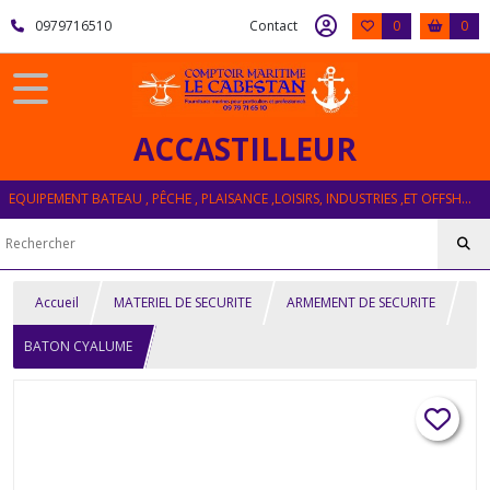
0979716510
Contact
0
0
ACCASTILLEUR
EQUIPEMENT BATEAU , PÊCHE , PLAISANCE ,LOISIRS, INDUSTRIES ,ET OFFSHORE
Accueil
MATERIEL DE SECURITE
ARMEMENT DE SECURITE
BATON CYALUME