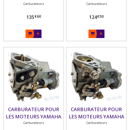
MOTEURS YAMAHA 3A
Carburateurs
MOTEURS YAMAHA 2B,
Carburateurs
BMHS, MSHA, MSHB,
€
60
€
50
135
124
MSHC, MSHD (1985-05)
CARBURATEUR POUR
CARBURATEUR POUR
LES MOTEURS YAMAHA
LES MOTEURS YAMAHA
DÉMARRAGE MANUEL:
Carburateurs
DÉMARRAGE
Carburateurs