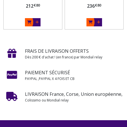
F9.9, F13.5, F15 (1998-
ÉLECTRIQUE F9.9, F13.5,
€
80
€
80
212
236
07)
F15 (1998-07)
FRAIS DE LIVRAISON OFFERTS
Dès 200 € d'achat ! (en france) par Mondial relay
PAIEMENT SÉCURISÉ
PAYPAL ,PAYPAL X 4 FOIS ET CB
LIVRAISON France, Corse, Union européenne,
Colissimo ou Mondial relay