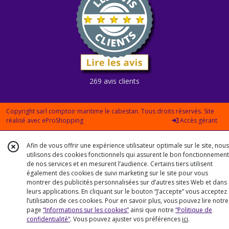
269 avis clients
Copyright sarl comptoir maritime le cabestan. Tous droits réservés. Site
réalisé avec
eProShopping
Accès gérant
Afin de vous offrir une expérience utilisateur optimale sur le site, nous
utilisons des cookies fonctionnels qui assurent le bon fonctionnement
de nos services et en mesurent l’audience. Certains tiers utilisent
également des cookies de suivi marketing sur le site pour vous
montrer des publicités personnalisées sur d’autres sites Web et dans
leurs applications. En cliquant sur le bouton “J’accepte” vous acceptez
l’utilisation de ces cookies. Pour en savoir plus, vous pouvez lire notre
page
“Informations sur les cookies”
ainsi que notre
“Politique de
confidentialité“
. Vous pouvez ajuster vos préférences
ici
.