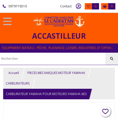
0979716510
Contact
0
0
ACCASTILLEUR
EQUIPEMENT BATEAU , PÊCHE , PLAISANCE ,LOISIRS, INDUSTRIES ,ET OFFSHORE
Accueil
PIECES MECANIQUES MOTEUR YAMAHA
CARBURATEURS
CARBURATEUR YAMAHA POUR MOTEURS YAMAHA 6E3